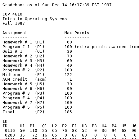
Gradebook as of Sun Dec 14 16:17:39 EST 1997

COP 4610

Intro to Operating Systems

Fall 1997

Assignment               Max Points

----------               ----------

Homework # 1 (H1)	  60

Program # 1  (P1)        100 (extra points awarded from
Quiz # 1     (Q1)	  30

Homework # 2 (H2)	  70

Homework # 3 (H3)	  60

Homework # 4 (H4)	  40

Program # 2  (P2)        100

Midterm      (E1)	 122

ACM credit   (acm)	   1

Homework # 5 (H5)	  70

Homework # 6 (H6)	  90

Program # 3  (P3)        100

Program # 4  (P4)        100

Homework # 7 (H7)	 100

Program # 5  (P5)        100

Final        (E2)        185

ID                                                     
ID     H1  P1   Q1  H2  P2  E1  H3  P3  H4  P4  H5  H6 
 0116  50  110  25  65  76  83  52   0  36  94  68  90 
 0200  35   72  16  65   0  67  60   0   0   0   0   0 