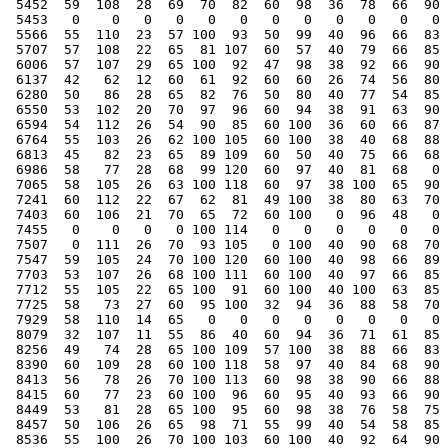
 5452  59  108  28  69  70  82  60  98  36  78  66  90 
 5453   0    0   0   0   0   0   0   0   0   0   0   0 
 5566  55  110  23  57 100  93  50  99  40  96  66  83 
 5707  57  108  22  65  81 107  60  57  40  79  66  85 
 6006  57  107  29  65 100  92  47  98  38  92  66  90 
 6137  42   62  12  60  61  92  60  60  26  74  56  80 
 6280  50   86  28  65  82  76  50  80  40  77  54  85 
 6550  53  102  20  70  97  96  60  94  38  91  63  90 
 6594  54  112  26  54  90  85  60 100  36  60  66  87 
 6764  55  103  26  62 100 105  60 100  38  40  68  88 
 6813  45   82  23  65  89 109  60  50  40  75  66  68 
 6986  58   77  28  68  99 120  60  97  40  81  68   0 
 7065  58  105  26  63 100 118  60  97  38 100  65  90 
 7241  60  112  22  67  62  81  49 100  38  80  63  70 
 7403  60  106  21  70  65  72  60 100   0  96  48   0 
 7455   0    0   0   0 100 114   0   0   0   0   0   0 
 7507   0  111  26  70  93 105   0 100  40  90  68  70 
 7547  59  105  24  70 100 120  60 100  40  98  66  89 
 7703  53  107  26  68 100 111  60 100  40  97  66  85 
 7712  55  105  22  65 100  91  60 100  40 100  63  85 
 7725  58   73  27  60  95 100  32  94  36  88  58  70 
 7929  58  110  14  65   0   0   0   0   0   0   0   0 
 8079  32  107  11  55  86  40  60  94  36  71  61  85 
 8256  49   74  28  65 100 109  57 100  38  88  66  83 
 8390  60  109  28  60 100 118  58  97  40  84  68  90 
 8413  56   78  26  70 100 113  60  98  38  90  66  88 
 8415  60   77  23  60 100  96  60  95  40  93  66  90 
 8449  53   81  28  65 100  95  60  98  38  76  58  75 
 8457  50  106  26  65  98  71  55  99  40  54  58  85 
 8536  55  100  26  70 100 103  60 100  40  92  64  90 