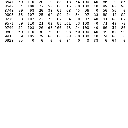
 8541  59  110  20   0  88 118  54 100  40  86   0  85 
 8542  54  108  22  58 100 116  60 100  40  89  68  90 
 8743  50   98  20  38  61  68  45  96   0  50  56   0 
 9005  55  107  25  62  80  84  54  97  33  88  48  83 
 9279  58  102  22  70  82 104  60  97  40  91  68  87 
 9571  59  110  21  62  88 101  53 100  40  71  49  72 
 9746  52  103  20  68 100  43  54 100  40  60  54  80 
 9803  60  110  30  70 100  98  60 100  40  99  62  90 
 9915  59  105  29  60 100  88  60 100  40  74  66   0 