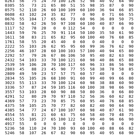
 0263  56   75  24  70 100 126  52  98  40  92  64  90 
 0305  55   73  21  65  80  51  55  98  35  87   0  90 
 0575  52  110  26  60 100 109  60 100  36  94  66  85 
 0608  43  102  24  35  82  77   0  90   0  71  66  55 
 0676  55  104  17  65  66  73  60  96  36  89  50  75 
 0832  58   62  26  50  97 108  60 100  40  87  66  90 
 1117  52   78  20   0   0 112  54   0   0   0   0   0 
 1443  59   76  25  70  91 114  50 100  35  50  61  90 
 1611  58   83  21  65  82  95  60 100  40  76  68  85 
 1761  58   55  20  45  40   0  60   0  40   0   0   0 
 2222  55  103  26  62  95  95  60  99  36  76  62  90 
 2256  46  107  28  60 100 103  57 100  40  94  65  80 
 2292  57   79  26  67  86 106  50  95  40  82  63  90 
 2432  54  103  33  70 100 121  60  98  40  86  65  88 
 2539  59  106  28  70 100 117  60  96  33  86  56  90 
 2803  45   88  23  45  90  77  55  58  38  78  58  85 
 2809  49   59  23  57  57  75  60  57  40   0   0   0 
 2834  55  105  26  68 100  91  60  99  40  99  66  80 
 3023  55  113  33  70 100 124  60  98  38  88  60  90 
 3336  57   87  24  59 105 116  60 100  38  98  66  90 
 3557  53  103  28  60  90  88  50  80  36   0  66  80 
 4291  52   80  29  70  97 110  52  56  36  60  62  82 
 4369  57   73  23  70  85  75  60  95  40  76  68  85 
 4375  59  105  25  70  77  82  60  82  40  90  64  90 
 4385  54   77  24  67 100 107  60  98  40  87  61  90 
 4554  55   81  21  60  63  75  60  58  40  70  48  75 
 4651  55  105  27  65 100 122  54  99  40  96  66  90 
 4917  55    0   0   0   0   0   0   0   0   0   0   0 
 5236  58  110  24  70 100  93  60 100  40  88  66  82 
 5246  58  107  26  67  82  90  60  95  40  95  68  90 