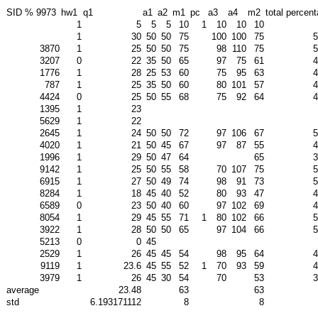
SID % 9973
hw1
q1
a1
a2
m1
pc
a3
a4
m2
total percen
1
5
5
5
10
1
10
10
10
1
30
50
50
75
100
100
75
5
3870
1
25
50
50
75
98
110
75
5
3207
0
22
35
50
65
97
75
61
4
1776
1
28
25
53
60
75
95
63
4
787
1
25
35
50
60
80
101
57
4
4424
0
25
50
55
68
75
92
64
4
1395
1
23
5629
1
22
2645
1
24
50
50
72
97
106
67
5
4020
1
21
50
45
67
97
87
55
4
1996
1
29
50
47
64
65
3
9142
1
25
50
55
58
70
107
75
5
6915
1
27
50
49
74
98
91
73
5
8284
1
18
45
40
52
80
93
47
4
6589
0
23
50
40
60
97
102
69
4
8054
1
29
45
55
71
1
80
102
66
5
3922
1
28
50
50
65
97
104
66
5
5213
0
0
45
2529
1
26
45
45
54
98
95
64
4
9119
1
23.6
45
55
52
1
70
93
59
4
3979
1
26
45
30
54
70
53
3
average
23.48
63
63
std
6.193171112
8
8